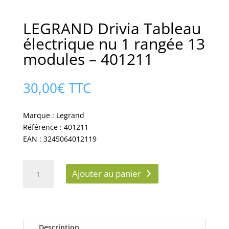
LEGRAND Drivia Tableau
électrique nu 1 rangée 13
modules – 401211
30,00
€
TTC
Marque : Legrand
Référence : 401211
EAN : 3245064012119
quantité
Ajouter au panier
de
LEGRAND
Drivia
Tableau
électrique
Description