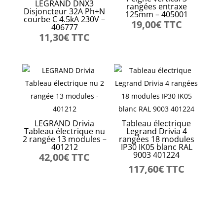
LEGRAND DNX3
rangées entraxe
Disjoncteur 32A Ph+N
125mm – 405001
courbe C 4.5kA 230V –
19,00
€
TTC
406777
11,30
€
TTC
LEGRAND Drivia
Tableau électrique
Tableau électrique nu
Legrand Drivia 4
2 rangée 13 modules –
rangées 18 modules
401212
IP30 IK05 blanc RAL
9003 401224
42,00
€
TTC
117,60
€
TTC