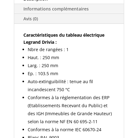
nu
Informations complémentaires
1
rangée
Avis (0)
13
modules
Caractéristiques du tableau électrique
-
Legrand Drivia :
401211
Nbre de rangées : 1
Haut. : 250 mm
Larg. : 250 mm
Ep. : 103.5 mm
Auto-extinguibilité : tenue au fil
incandescent 750 °C
Conformes à la réglementation des ERP
(Etablissements Recevant du Public) et
des IGH (Immeubles de Grande Hauteur)
selon la norme NF EN 60 695-2-11
Conformes à la norme IEC 60670-24
Blanc RAL 9003