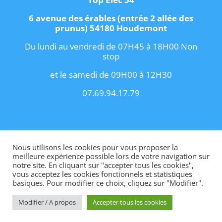
6 avenue des érables (entrée 2 allée des
prunus) 54180 Houdemont
Du lundi au vendredi de 07H45 à 18H00 Non
stop
et le samedi de 09H00 à 12H30
07.69.94.17.79
Copyright 2021 I
Conditions Générales de
Vente
I
Contact
Nous utilisons les cookies pour vous proposer la
meilleure expérience possible lors de votre navigation sur
notre site. En cliquant sur "accepter tous les cookies",
vous acceptez les cookies fonctionnels et statistiques
basiques. Pour modifier ce choix, cliquez sur "Modifier".
Site internet créé par OhMyConcept.fr
Modifier / A propos
Accepter tous les cookies