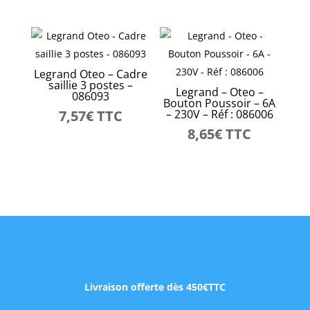
Legrand Oteo – Cadre
saillie 3 postes –
Legrand – Oteo –
086093
Bouton Poussoir – 6A
7,57
€
TTC
– 230V – Réf : 086006
8,65
€
TTC
Livraison offerte dès 450€TTC