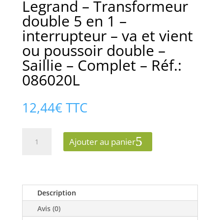
Legrand – Transformeur
double 5 en 1 –
interrupteur – va et vient
ou poussoir double –
Saillie – Complet – Réf.:
086020L
12,44
€
TTC
quantité
Ajouter au panier
de
Legrand
-
Transformeur
double
Description
5
Avis (0)
en