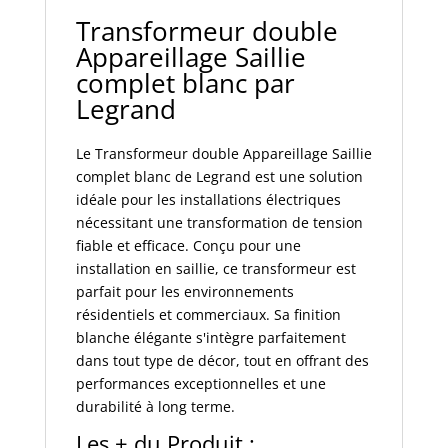
1
Transformeur double
-
Appareillage Saillie
interrupteur
complet blanc par
-
va
Legrand
et
vient
Le Transformeur double Appareillage Saillie
ou
complet blanc de Legrand est une solution
poussoir
idéale pour les installations électriques
double
nécessitant une transformation de tension
-
fiable et efficace. Conçu pour une
Saillie
installation en saillie, ce transformeur est
-
parfait pour les environnements
Complet
résidentiels et commerciaux. Sa finition
-
blanche élégante s'intègre parfaitement
Réf.:
dans tout type de décor, tout en offrant des
086020L
performances exceptionnelles et une
durabilité à long terme.
Les + du Produit :