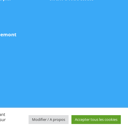
udemont
ant
sur
Modifier / A propos
Accepter tous les cookies