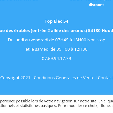
discount
Top Elec 54
ue des érables (entrée 2 allée des prunus) 54180 Ho
Du lundi au vendredi de 07H45 à 18H00 Non stop
et le samedi de 09H00 à 12H30
07.69.94.17.79
Copyright 2021 I
Conditions Générales de Vente
I
Contact
Site internet créé par OhMyConcept.fr
érience possible lors de votre navigation sur notre site. En cliqu
tionnels et statistiques basiques. Pour modifier ce choix, cliquez 