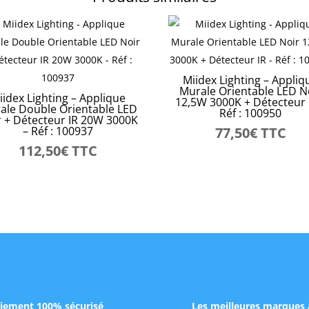
Miidex Lighting – Appliq
Murale Orientable LED N
iidex Lighting – Applique
12,5W 3000K + Détecteur 
ale Double Orientable LED
Réf : 100950
r + Détecteur IR 20W 3000K
– Réf : 100937
77,50
€
TTC
112,50
€
TTC
iement 100% sécurisé
Les meilleures marques 