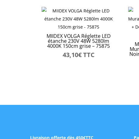
MIIDEX VOLGA Réglette LED
étanche 230V 48W 5280lm
M
4000K 150cm grise – 75875
Mur
43,10
€
TTC
Noi
Livraison offerte dès 450€TTC
Pa