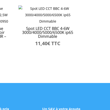
ue
Spot LED CCT BBC 4-6W
oir
3000/4000/5000/6500K ip65
IR –
Dimmable
11,40
€
TTC
à prix
Un SAV à votre écoute