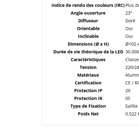
Indice de rendu des couleurs (IRC)
Plus d
Angle ouverture
23°
Diffuseur
Doré
Orientable
Oui
Inclinable
Oui
Dimensions (Ø x H)
Ø102 
Durée de vie théorique de la LED
30.00
Caractéristiques
Classe 
Tension
220/2
Matériaux
Alumi
Certification
CE / 
Protection IP
20
Protection IK
05
Type de Fixation
Saillie
Poids Net
0,522 