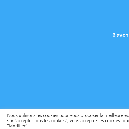
6 aven
Nous utilisons les cookies pour vous proposer la meilleure exp
sur "accepter tous les cookies", vous acceptez les cookies fonc
"Modifier".