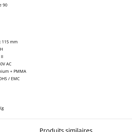
e 90
x 115 mm
0H
II
40V AC
nium + PMMA
ROHS / EMC
Kg
Produits similaires