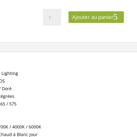
quantité
Ajouter au panier
de
Miidex
Lighting
-
Applique
Décorative
CCT
6W
 Lighting
Blanc/Doré
OS
-
/ Doré
Inclinable/orientable
tégrées
-
Réf
565 / 575
:
100486
00K / 4000K / 6000K
chaud à Blanc jour