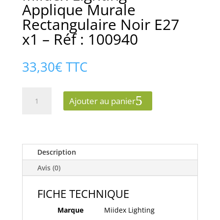
Applique Murale
Rectangulaire Noir E27
x1 – Réf : 100940
33,30
€
TTC
quantité
Ajouter au panier
de
Miidex
Lighting
-
Applique
Description
Murale
Avis (0)
Rectangulaire
Noir
FICHE TECHNIQUE
E27
x1
Marque
Miidex Lighting
-