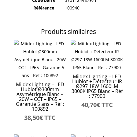
Code barre
3701124487971
Référence
100940
Produits similaires
Miidex Lighting – LED
Hublot + Détecteur IR
Miidex Lighting – LED
Ø297 18W 1600LM
Hublot Ø300mm
3000K IP65 Blanc – Réf
Asymétrique Blanc –
: 77900
20W – CCT – IP65 –
Garantie 5 ans – Réf :
40,70
€
TTC
100892
38,50
€
TTC