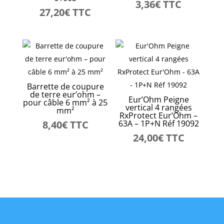
3,36
€
TTC
27,20
€
TTC
Barrette de coupure
de terre eur’ohm –
Eur’Ohm Peigne
pour câble 6 mm² à 25
vertical 4 rangées
mm²
RxProtect Eur’Ohm –
8,40
€
TTC
63A – 1P+N Réf 19092
24,00
€
TTC