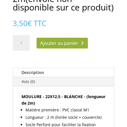
disponible sur ce produit)
3,50
€
TTC
quantité
Ajouter au panier
de
MOULURE
-
22X12,5
-
Description
BLANCHE
Avis (0)
-
longueur
MOULURE - 22X12,5 - BLANCHE - (longueur
de
de 2m)
2m(envoie
non
Matière première : PVC classé M1
disponible
Longueur : 2 m (livrée socle + couvercle)
sur
Socle Perforé pour faciliter la fixation