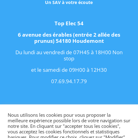
Un SAV à votre écoute
Top Elec 54
6 avenue des érables (entrée 2 allée des
prunus) 54180 Houdemont
Du lundi au vendredi de 07H45 à 18H00 Non
stop
et le samedi de 09H00 à 12H30
07.69.94.17.79
Copyright 2021 I
Conditions Générales de
Vente
I
Contact
Nous utilisons les cookies pour vous proposer la
meilleure expérience possible lors de votre navigation sur
notre site. En cliquant sur "accepter tous les cookies",
vous acceptez les cookies fonctionnels et statistiques
basiques. Pour modifier ce choix, cliquez sur "Modifier".