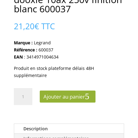
blanc 600037
21,20
€
TTC
Marque :
Legrand
Référence :
600037
EAN
: 3414971004634
Produit en stock plateforme délais 48H
supplémentaire
quantité
Ajouter au panier
de
Permutateur
legrand
dooxie
10ax
Description
250v