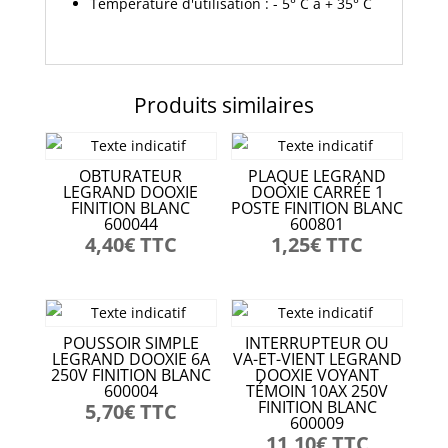
Température d'utilisation : - 5° C à + 35° C
Produits similaires
OBTURATEUR
PLAQUE LEGRAND
LEGRAND DOOXIE
DOOXIE CARRÉE 1
FINITION BLANC
POSTE FINITION BLANC
600044
600801
4,40
€
TTC
1,25
€
TTC
POUSSOIR SIMPLE
INTERRUPTEUR OU
LEGRAND DOOXIE 6A
VA-ET-VIENT LEGRAND
250V FINITION BLANC
DOOXIE VOYANT
600004
TÉMOIN 10AX 250V
FINITION BLANC
5,70
€
TTC
600009
11,10
€
TTC