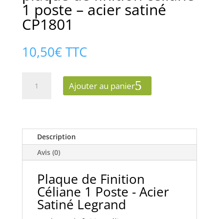
1 poste – acier satiné
CP1801
10,50
€
TTC
quantité
Ajouter au panier
de
plaque
de
finition
céliane
Description
1
Avis (0)
poste
-
Plaque de Finition
acier
Céliane 1 Poste - Acier
satiné
Satiné Legrand
CP1801