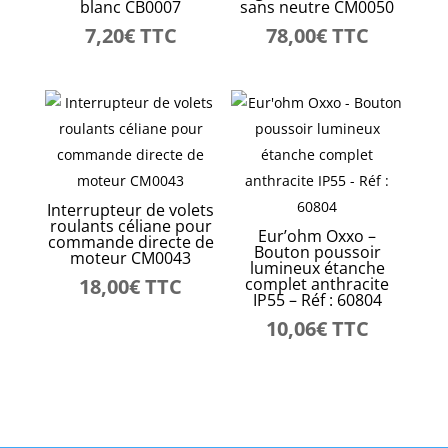
blanc CB0007
sans neutre CM0050
7,20
€
TTC
78,00
€
TTC
Interrupteur de volets
roulants céliane pour
Eur’ohm Oxxo –
commande directe de
Bouton poussoir
moteur CM0043
lumineux étanche
18,00
€
TTC
complet anthracite
IP55 – Réf : 60804
10,06
€
TTC