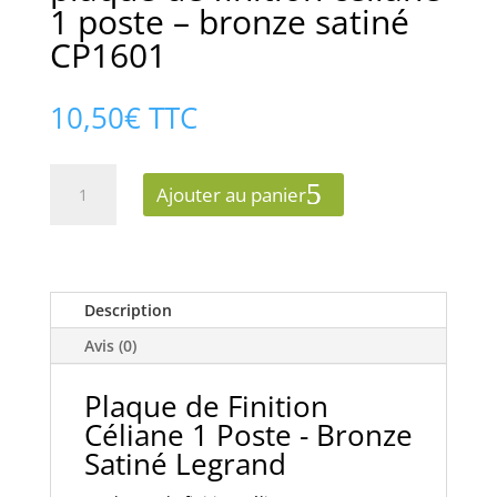
1 poste – bronze satiné
CP1601
10,50
€
TTC
quantité
Ajouter au panier
de
plaque
de
finition
céliane
Description
1
Avis (0)
poste
-
Plaque de Finition
bronze
Céliane 1 Poste - Bronze
satiné
Satiné Legrand
CP1601