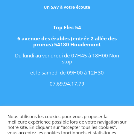
Un SAV à votre écoute
Top Elec 54
6 avenue des érables (entrée 2 allée des
prunus) 54180 Houdemont
Du lundi au vendredi de 07H45 à 18H00 Non
stop
et le samedi de 09H00 à 12H30
07.69.94.17.79
Copyright 2021 I
Conditions Générales de
Vente
I
Contact
Nous utilisons les cookies pour vous proposer la
meilleure expérience possible lors de votre navigation sur
notre site. En cliquant sur "accepter tous les cookies",
vous acceptez les cookies fonctionnels et statistiques