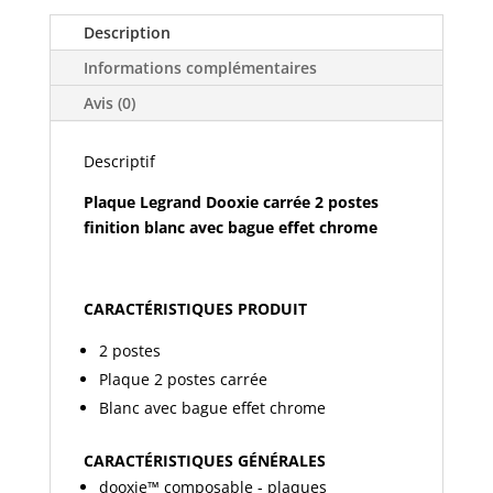
DOOXIE
CARRÉE
Description
2
Informations complémentaires
POSTES
FINITION
Avis (0)
BLANC
AVEC
Descriptif
BAGUE
Plaque Legrand Dooxie carrée 2 postes
EFFET
finition blanc avec bague effet chrome
CHROME
600842
CARACTÉRISTIQUES PRODUIT
2 postes
Plaque 2 postes carrée
Blanc avec bague effet chrome
CARACTÉRISTIQUES GÉNÉRALES
dooxie™ composable - plaques