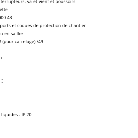
6a
errupteurs, va-et-vient et poussoirs
250v
ette
finition
000 43
blanc
ports et coques de protection de chantier
600018
 en saillie
48 (pour carrelage) /49
m
 :
 liquides : IP 20