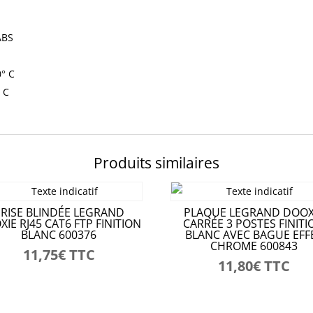
ABS
0° C
° C
Produits similaires
RISE BLINDÉE LEGRAND
PLAQUE LEGRAND DOOX
IE RJ45 CAT6 FTP FINITION
CARRÉE 3 POSTES FINITI
BLANC 600376
BLANC AVEC BAGUE EFF
CHROME 600843
11,75
€
TTC
11,80
€
TTC