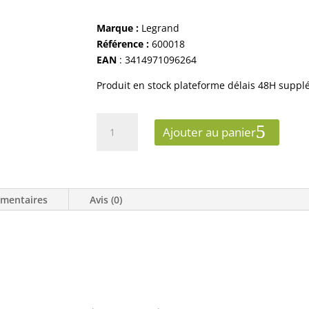
Marque :
Legrand
Référence :
600018
EAN
: 3414971096264
Produit en stock plateforme délais 48H supp
quantité
Ajouter au panier
de
Poussoir
simple
legrand
émentaires
Avis (0)
dooxie
avec
:
voyant
lumineux
et
marquage
sonnette