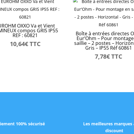
UROHM OXXO Va et Vient
MINEUX compos GRIS IP55
Boîte à entrées directes 
REF : 60821
Eur’Ohm – Pour montage
10,64
€
TTC
saillie – 2 postes – Horizon
Gris – IP55 Réf 60861
7,78
€
TTC
iement 100% sécurisé
Les meilleures marques 
discount