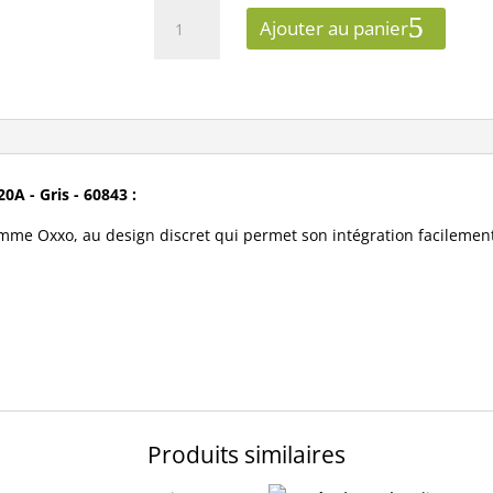
quantité
Ajouter au panier
de
Prise
3P+T
Oxxo
-
1
poste
0A - Gris - 60843 :
-
me Oxxo, au design discret qui permet son intégration facilement
20A
-
Gris
Réf
60843
Produits similaires