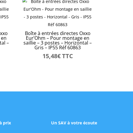
Oxxo
Boîte à entrées directes Oxxo
 en
Eur’Ohm – Pour montage en
tal –
saillie – 3 postes – Horizontal –
Gris – IP55 Réf 60863
15,48
€
TTC
à prix
Un SAV à votre écoute