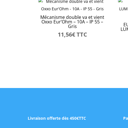
Mécanisme double va et vient
Oxxo Eur’Ohm – 10A – IP 55 –
E
Gris
LU
11,56
€
TTC
Livraison offerte dès 450€TTC
Pa