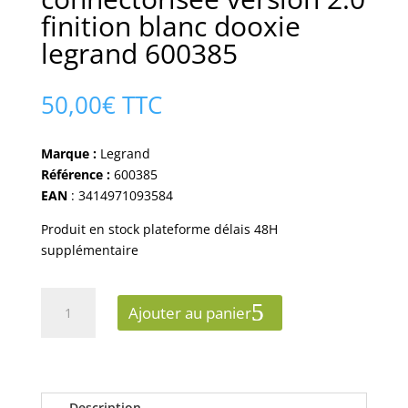
finition blanc dooxie
legrand 600385
50,00
€
TTC
Marque :
Legrand
Référence :
600385
EAN
: 3414971093584
Produit en stock plateforme délais 48H
supplémentaire
quantité
Ajouter au panier
de
Prise
hdmi
pré-
connectorisée
Description