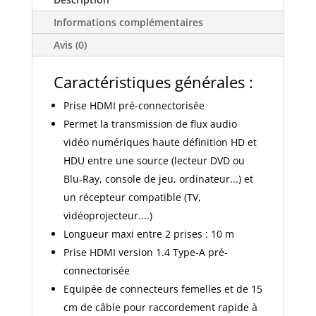
version
Informations complémentaires
2.0
finition
Avis (0)
blanc
dooxie
Caractéristiques générales :
legrand
Prise HDMI pré-connectorisée
600385
Permet la transmission de flux audio
vidéo numériques haute définition HD et
HDU entre une source (lecteur DVD ou
Blu-Ray, console de jeu, ordinateur...) et
un récepteur compatible (TV,
vidéoprojecteur....)
Longueur maxi entre 2 prises : 10 m
Prise HDMI version 1.4 Type-A pré-
connectorisée
Equipée de connecteurs femelles et de 15
cm de câble pour raccordement rapide à