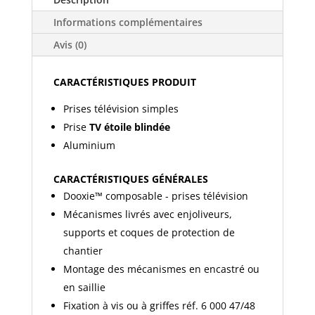
simple
Informations complémentaires
étoile
blindée
Avis (0)
finition
aluminium
CARACTÉRISTIQUES PRODUIT
600451
Prises télévision simples
Prise
TV étoile blindée
Aluminium
CARACTÉRISTIQUES GÉNÉRALES
Dooxie™ composable - prises télévision
Mécanismes livrés avec enjoliveurs,
supports et coques de protection de
chantier
Montage des mécanismes
en encastré ou
en saillie
Fixation à vis ou à griffes réf. 6 000 47/48