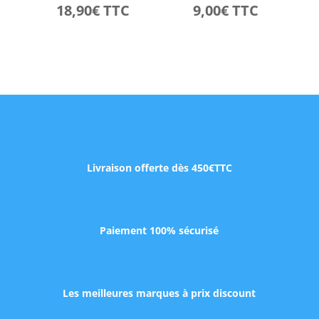
18,90
€
TTC
9,00
€
TTC
Livraison offerte dès 450€TTC
Paiement 100% sécurisé
Les meilleures marques à prix discount