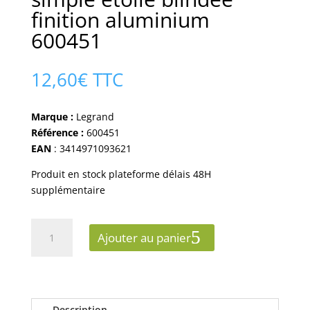
finition aluminium
600451
12,60
€
TTC
Marque :
Legrand
Référence :
600451
EAN
: 3414971093621
Produit en stock plateforme délais 48H
supplémentaire
quantité
Ajouter au panier
de
Prise
tv
legrand
dooxie
Description