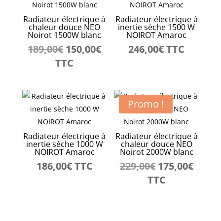
Radiateur électrique à
Radiateur électrique à
chaleur douce NEO
inertie sèche 1500 W
Noirot 1500W blanc
NOIROT Amaroc
Le
Le
189,00
€
150,00
€
246,00
€
TTC
prix
prix
TTC
initial
actuel
était :
est :
189,00€.
150,00€.
Promo !
Radiateur électrique à
Radiateur électrique à
inertie sèche 1000 W
chaleur douce NEO
NOIROT Amaroc
Noirot 2000W blanc
Le
Le
186,00
€
TTC
229,00
€
175,00
€
prix
prix
TTC
initial
actue
était :
est :
229,00€.
175,0