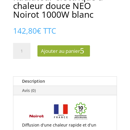
chaleur douce NEO
Noirot 1000W blanc
142,80
€
TTC
quantité
Ajouter au panier
de
Radiateur
électrique
à
chaleur
Description
douce
Avis (0)
NEO
Noirot
1000W
blanc
Diffusion d'une chaleur rapide et d'un