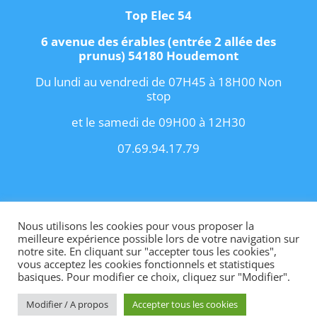
Top Elec 54
6 avenue des érables (entrée 2 allée des
prunus) 54180 Houdemont
Du lundi au vendredi de 07H45 à 18H00 Non
stop
et le samedi de 09H00 à 12H30
07.69.94.17.79
Copyright 2021 I
Conditions Générales de
Vente
I
Contact
Nous utilisons les cookies pour vous proposer la
meilleure expérience possible lors de votre navigation sur
notre site. En cliquant sur "accepter tous les cookies",
vous acceptez les cookies fonctionnels et statistiques
basiques. Pour modifier ce choix, cliquez sur "Modifier".
Site internet créé par OhMyConcept.fr
Modifier / A propos
Accepter tous les cookies