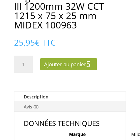
III 1200mm 32W CCT
1215 x 75 x 25 mm
MIDEX 100963
25,95
€
TTC
quantité
Ajouter au panier
de
Réglette
LED
SLIM
HOME
Description
III
Avis (0)
1200mm
32W
DONNÉES TECHNIQUES
CCT
1215
Marque
Miid
x