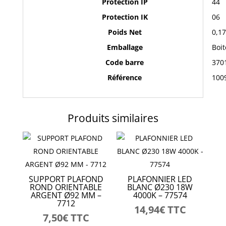
Protection IP
44
Protection IK
06
Poids Net
0,1
Emballage
Boit
Code barre
370
Référence
100
Produits similaires
SUPPORT PLAFOND
PLAFONNIER LED
ROND ORIENTABLE
BLANC Ø230 18W
ARGENT Ø92 MM –
4000K – 77574
7712
14,94
€
TTC
7,50
€
TTC