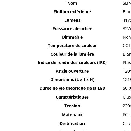
Nom
SLI
75
x
Finition extérieure
Bla
25
Lumens
4175
mm
Puissance absorbée
32
MIDEX
Dimmable
Non
100963
Température de couleur
CCT
Couleur de la lumière
Blan
Indice de rendu des couleurs (IRC)
Plus
Angle ouverture
120
Dimensions (L x I x H)
121
Durée de vie théorique de la LED
50.
Caractéristiques
Clas
Tension
220
Matériaux
PC 
Certification
CE 