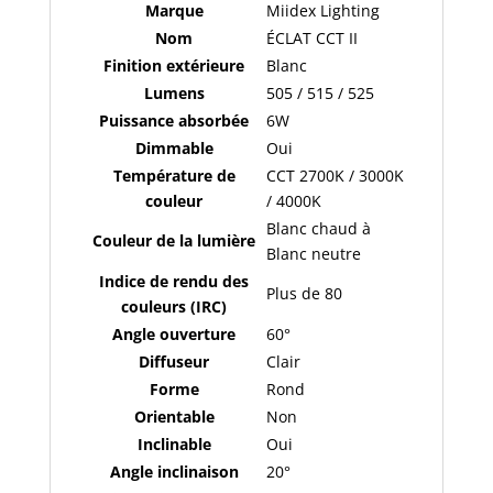
-
Marque
Miidex Lighting
Garantie
Nom
ÉCLAT CCT II
5
Finition extérieure
Blanc
ans
Lumens
505 / 515 / 525
100268
Puissance absorbée
6W
Dimmable
Oui
Température de
CCT 2700K / 3000K
couleur
/ 4000K
Blanc chaud à
Couleur de la lumière
Blanc neutre
Indice de rendu des
Plus de 80
couleurs (IRC)
Angle ouverture
60°
Diffuseur
Clair
Forme
Rond
Orientable
Non
Inclinable
Oui
Angle inclinaison
20°