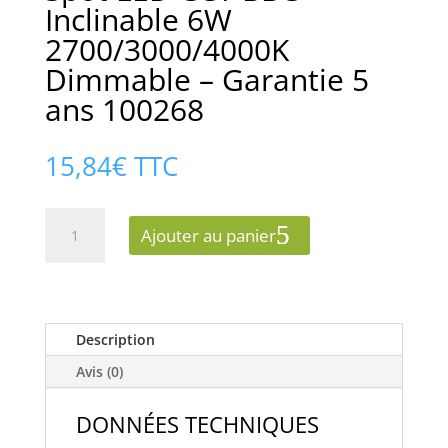
Inclinable 6W
2700/3000/4000K
Dimmable – Garantie 5
ans 100268
15,84
€
TTC
quantité
Ajouter au panier
de
Spot
LED
CCT
BBC
Description
Inclinable
Avis (0)
6W
2700/3000/4000K
DONNÉES TECHNIQUES
Dimmable