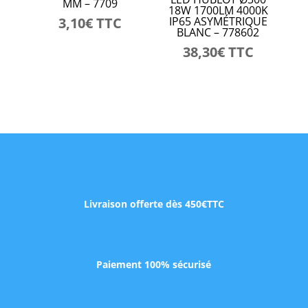
MM – 7709
18W 1700LM 4000K
3,10
€
TTC
IP65 ASYMÉTRIQUE
BLANC – 778602
38,30
€
TTC
Livraison offerte dès 450€TTC
Paiement 100% sécurisé