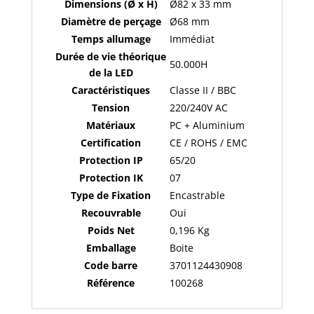
Dimensions (Ø x H)
Ø82 x 33 mm
Diamètre de perçage
Ø68 mm
Temps allumage
Immédiat
Durée de vie théorique
50.000H
de la LED
Caractéristiques
Classe II / BBC
Tension
220/240V AC
Matériaux
PC + Aluminium
Certification
CE / ROHS / EMC
Protection IP
65/20
Protection IK
07
Type de Fixation
Encastrable
Recouvrable
Oui
Poids Net
0,196 Kg
Emballage
Boite
Code barre
3701124430908
Référence
100268