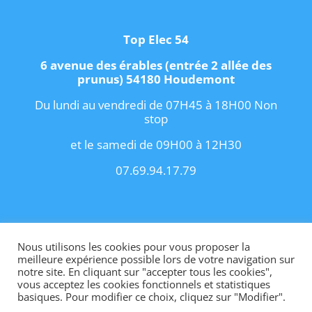
Top Elec 54
6 avenue des érables (entrée 2 allée des
prunus) 54180 Houdemont
Du lundi au vendredi de 07H45 à 18H00 Non
stop
et le samedi de 09H00 à 12H30
07.69.94.17.79
Copyright 2021 I
Conditions Générales de
Vente
I
Contact
Nous utilisons les cookies pour vous proposer la
meilleure expérience possible lors de votre navigation sur
notre site. En cliquant sur "accepter tous les cookies",
vous acceptez les cookies fonctionnels et statistiques
basiques. Pour modifier ce choix, cliquez sur "Modifier".
Site internet créé par OhMyConcept.fr