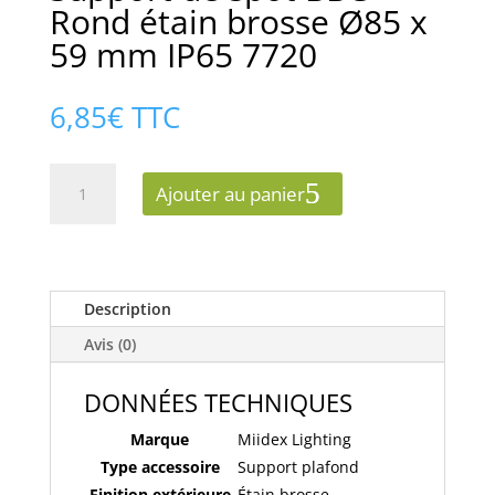
Rond étain brosse Ø85 x
59 mm IP65 7720
6,85
€
TTC
quantité
Ajouter au panier
de
Support
de
spot
BBC
Description
Rond
Avis (0)
étain
brosse
DONNÉES TECHNIQUES
Ø85
x
Marque
Miidex Lighting
59
Type accessoire
Support plafond
mm
Finition extérieure
Étain brosse