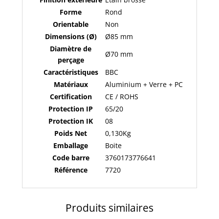
IP65
Forme
Rond
7720
Orientable
Non
Dimensions (Ø)
Ø85 mm
Diamètre de
Ø70 mm
perçage
Caractéristiques
BBC
Matériaux
Aluminium + Verre + PC
Certification
CE / ROHS
Protection IP
65/20
Protection IK
08
Poids Net
0,130Kg
Emballage
Boite
Code barre
3760173776641
Référence
7720
Produits similaires