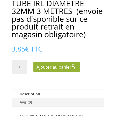
TUBE IRL DIAMETRE
32MM 3 METRES (envoie
pas disponible sur ce
produit retrait en
magasin obligatoire)
3,85
€
TTC
quantité
Ajouter au panier
de
TUBE
IRL
DIAMETRE
32MM
Description
3
Avis (0)
METRES
(envoie
TUBE IRL DIAMETRE 32MM 3 METRES