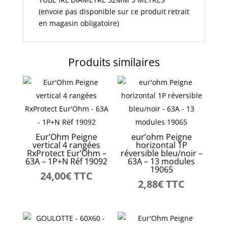
pas
(envoie pas disponible sur ce produit retrait
disponible
en magasin obligatoire)
sur
ce
produit
retrait
Produits similaires
en
magasin
obligatoire)
Eur’Ohm Peigne
eur’ohm Peigne
vertical 4 rangées
horizontal 1P
RxProtect Eur’Ohm –
réversible bleu/noir –
63A – 1P+N Réf 19092
63A – 13 modules
19065
24,00
€
TTC
2,88
€
TTC