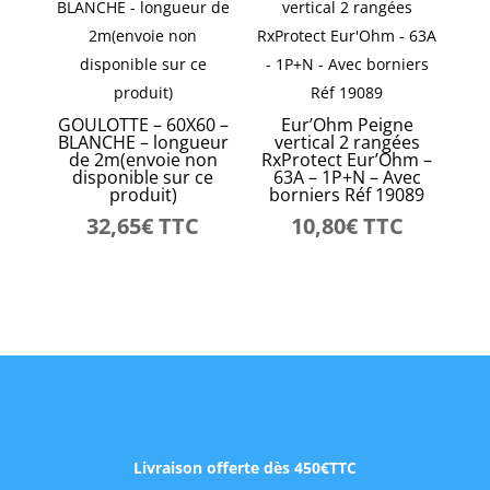
GOULOTTE – 60X60 –
Eur’Ohm Peigne
BLANCHE – longueur
vertical 2 rangées
de 2m(envoie non
RxProtect Eur’Ohm –
disponible sur ce
63A – 1P+N – Avec
produit)
borniers Réf 19089
32,65
€
TTC
10,80
€
TTC
Livraison offerte dès 450€TTC