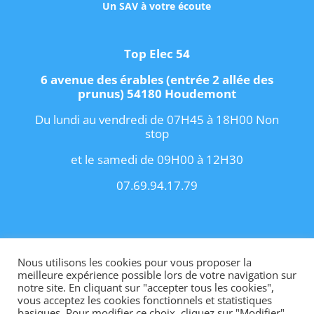
Un SAV à votre écoute
Top Elec 54
6 avenue des érables (entrée 2 allée des
prunus) 54180 Houdemont
Du lundi au vendredi de 07H45 à 18H00 Non
stop
et le samedi de 09H00 à 12H30
07.69.94.17.79
Copyright 2021 I
Conditions Générales de
Vente
I
Contact
Nous utilisons les cookies pour vous proposer la
meilleure expérience possible lors de votre navigation sur
notre site. En cliquant sur "accepter tous les cookies",
vous acceptez les cookies fonctionnels et statistiques
basiques. Pour modifier ce choix, cliquez sur "Modifier".