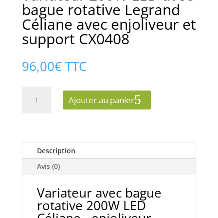
bague rotative Legrand
Céliane avec enjoliveur et
support CX0408
96,00
€
TTC
quantité
Ajouter au panier
de
Variateur
200W
LED
avec
Description
bague
Avis (0)
rotative
Legrand
Variateur avec bague
Céliane
rotative 200W LED
avec
enjoliveur