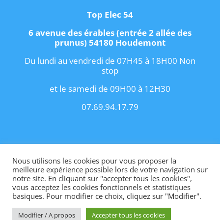
Top Elec 54
6 avenue des érables (entrée 2 allée des
prunus) 54180 Houdemont
Du lundi au vendredi de 07H45 à 18H00 Non
stop
et le samedi de 09H00 à 12H30
07.69.94.17.79
Copyright 2021 I
Conditions Générales de
Vente
I
Contact
Nous utilisons les cookies pour vous proposer la
meilleure expérience possible lors de votre navigation sur
notre site. En cliquant sur "accepter tous les cookies",
vous acceptez les cookies fonctionnels et statistiques
basiques. Pour modifier ce choix, cliquez sur "Modifier".
Site internet créé par OhMyConcept.fr
Modifier / A propos
Accepter tous les cookies