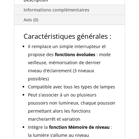
lampes
Informations complémentaires
2
fils
Avis (0)
sans
neutre
Caractéristiques générales :
finition
Il remplace un simple interrupteur et
noir
propose des
fonctions évoluées
: mode
095270
veilleuse, mémorisation de dernier
niveau d'éclairement (3 niveaux
possibles)
Compatible avec tous les types de lampes
Peut s'associer à un ou plusieurs
poussoirs non lumineux, chaque poussoir
permettant alors les fonctions
marche/arrêt et variation
Intègre la
fonction Mémoire de niveau
:
la lumière s’allume au niveau