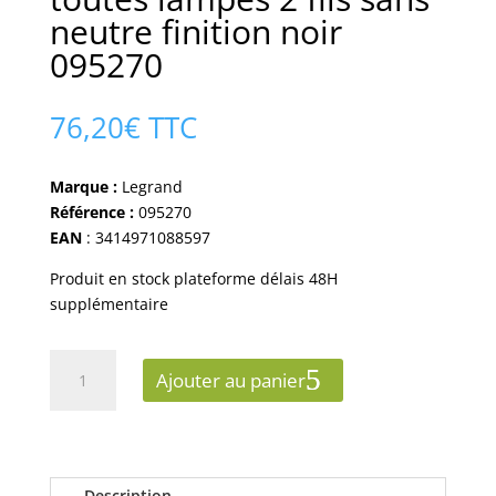
neutre finition noir
095270
76,20
€
TTC
Marque :
Legrand
Référence :
095270
EAN
: 3414971088597
Produit en stock plateforme délais 48H
supplémentaire
quantité
Ajouter au panier
de
Variateur
legrand
dooxie
toutes
Description