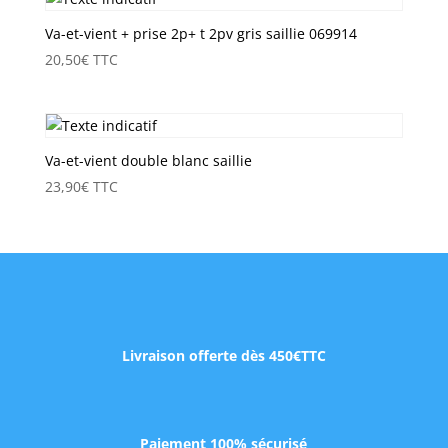
Va-et-vient + prise 2p+ t 2pv gris saillie 069914
20,50
€
TTC
Va-et-vient double blanc saillie
23,90
€
TTC
Livraison offerte dès 450€TTC
Paiement 100% sécurisé