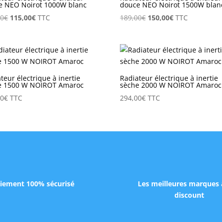
e NEO Noirot 1000W blanc
douce NEO Noirot 1500W blan
Le
Le
Le
Le
00
€
115,00
€
TTC
189,00
€
150,00
€
TTC
prix
prix
prix
prix
initial
actuel
initial
actuel
était :
est :
était :
est :
159,00€.
115,00€.
189,00€.
150,00€.
teur électrique à inertie
Radiateur électrique à inertie
e 1500 W NOIROT Amaroc
sèche 2000 W NOIROT Amaroc
00
€
TTC
294,00
€
TTC
iement 100% sécurisé
Les meilleures marques 
discount