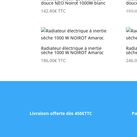
douce NEO Noirot 1000W blanc
douc
142,80
€
TTC
159,
Radiateur électrique à inertie
Radia
sèche 1000 W NOIROT Amaroc
sèch
186,00
€
TTC
246,
Livraison offerte dès 450€TTC
Pa