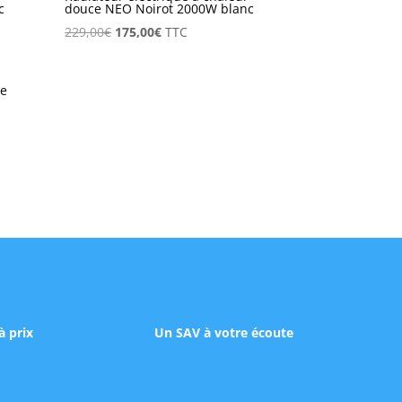
c
douce NEO Noirot 2000W blanc
Le
Le
229,00
€
175,00
€
TTC
prix
prix
initial
actuel
était :
est :
229,00€.
175,00€.
à prix
Un SAV à votre écoute