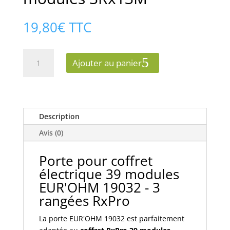
19,80
€
TTC
quantité
Ajouter au panier
de
19032
EUR'OHM
Porte
39
Description
modules
Avis (0)
3Rx13M
Porte pour coffret
électrique 39 modules
EUR'OHM 19032 - 3
rangées RxPro
La porte EUR'OHM 19032 est parfaitement