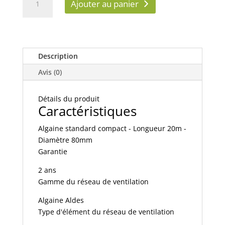
Ajouter au panier
de
Algaine
STD
D80
-
Description
11091198
Avis (0)
ALDES
20m
Détails du produit
Conduit
Caractéristiques
souple
standard
Algaine standard compact - Longueur 20m -
Compact
Diamètre 80mm
⌀80
Garantie
2 ans
Gamme du réseau de ventilation
Algaine Aldes
Type d'élément du réseau de ventilation