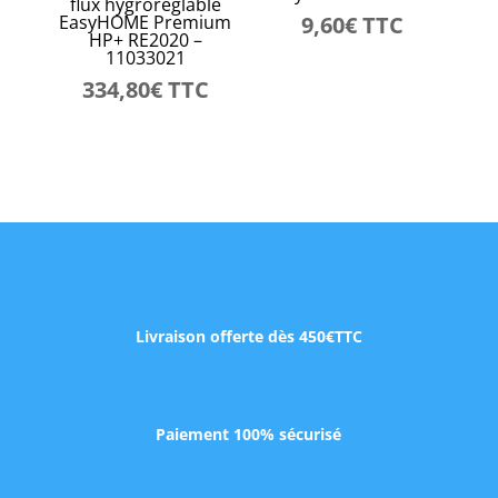
flux hygroréglable
EasyHOME Premium
9,60
€
TTC
HP+ RE2020 –
11033021
334,80
€
TTC
Livraison offerte dès 450€TTC
Paiement 100% sécurisé