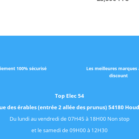
iement 100% sécurisé
Les meilleures marques 
discount
Top Elec 54
ue des érables (entrée 2 allée des prunus) 54180 Ho
Du lundi au vendredi de 07H45 à 18H00 Non stop
et le samedi de 09H00 à 12H30