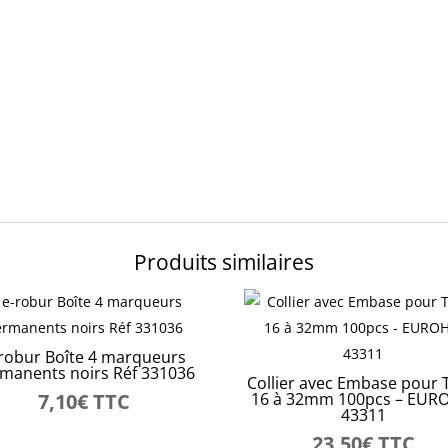
Produits similaires
robur Boîte 4 marqueurs
manents noirs Réf 331036
Collier avec Embase pour 
7,10
€
TTC
16 à 32mm 100pcs – EU
43311
23,50
€
TTC