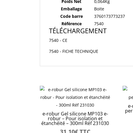
Poids Net
0,064Kg
Emballage
Boite
Code barre
3760173773237
Référence
7540
TÉLÉCHARGEMENT
7540 - CE
7540 - FICHE TECHNIQUE
e-
per
e-robur Gel silicone MP103 e-
robur – Pour isolation et
étanchéité – 300ml Réf 231030
31,10
€
TTC