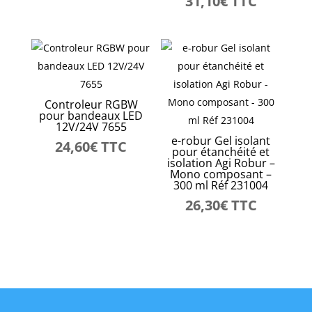
31,10
€
TTC
Controleur RGBW
pour bandeaux LED
12V/24V 7655
e-robur Gel isolant
24,60
€
TTC
pour étanchéité et
isolation Agi Robur –
Mono composant –
300 ml Réf 231004
26,30
€
TTC