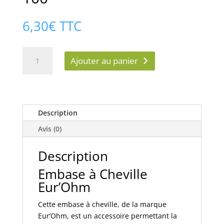
6,30
€
TTC
quantité
Ajouter au panier
de
Embase
à
Cheville
Eur’Ohm
Description
43010
Avis (0)
boite
de
Description
100
Embase à Cheville
Eur’Ohm
Cette embase à cheville, de la marque
Eur’Ohm, est un accessoire permettant la