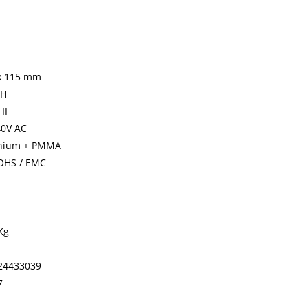
x 115 mm
0H
II
40V AC
nium + PMMA
ROHS / EMC
Kg
24433039
7