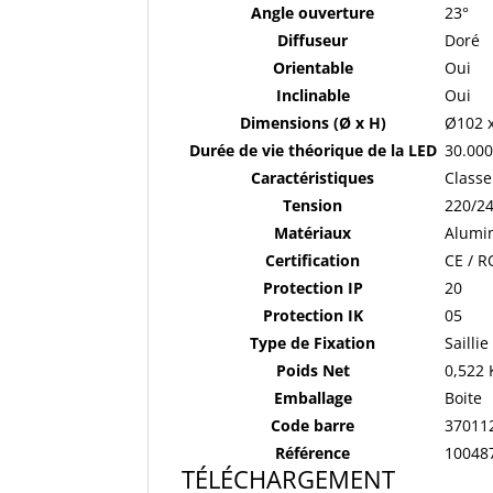
Angle ouverture
23°
Diffuseur
Doré
Orientable
Oui
Inclinable
Oui
Dimensions (Ø x H)
Ø102 
Durée de vie théorique de la LED
30.00
Caractéristiques
Classe 
Tension
220/2
Matériaux
Alumi
Certification
CE / 
Protection IP
20
Protection IK
05
Type de Fixation
Saillie
Poids Net
0,522 
Emballage
Boite
Code barre
37011
Référence
10048
TÉLÉCHARGEMENT