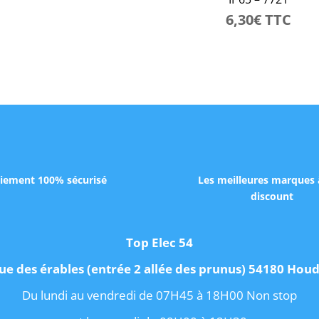
6,30
€
TTC
iement 100% sécurisé
Les meilleures marques 
discount
Top Elec 54
ue des érables (entrée 2 allée des prunus) 54180 Ho
Du lundi au vendredi de 07H45 à 18H00 Non stop