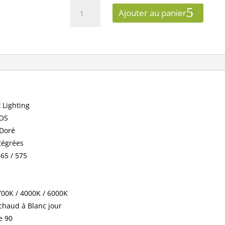
quantité
Ajouter au panier
de
Applique
Décorative
CCT
6W
Noir/Doré
Inclinable/orientable
ref
 Lighting
100487
OS
 Doré
tégrées
565 / 575
00K / 4000K / 6000K
chaud à Blanc jour
e 90