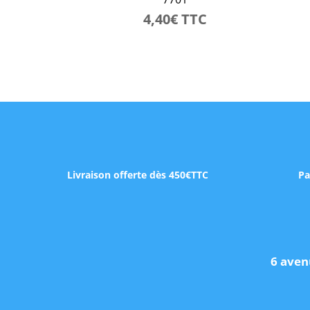
4,40
€
TTC
Livraison offerte dès 450€TTC
Pa
6 aven