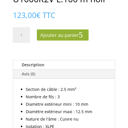
123,00
€
TTC
quantité
Ajouter au panier
de
Câble
électrique
3G2.5
U1000R2V
Description
L.100
Avis (0)
m
noir
Section de câble : 2.5 mm²
Nombre de fils : 3
Diamètre extérieur mini : 10 mm
Diamètre extérieur maxi : 12.5 mm
Nature de l'âme : Cuivre nu
Isolation : XLPE