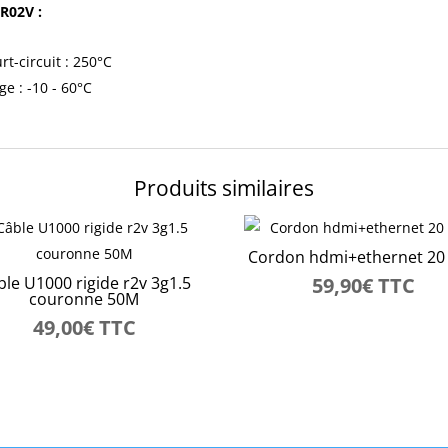
 R02V :
t-circuit : 250°C
e : -10 - 60°C
Produits similaires
Cordon hdmi+ethernet 20
ble U1000 rigide r2v 3g1.5
59,90
€
TTC
couronne 50M
49,00
€
TTC