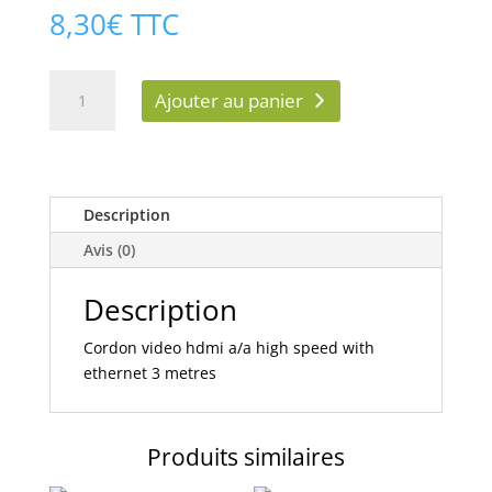
8,30
€
TTC
quantité
Ajouter au panier
de
Cordon
hdmi+ethernet
3
mts
Description
Avis (0)
Description
Cordon video hdmi a/a high speed with
ethernet 3 metres
Produits similaires