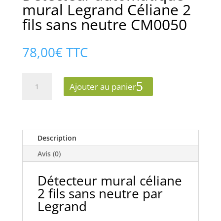
mural Legrand Céliane 2
fils sans neutre CM0050
78,00
€
TTC
quantité
Ajouter au panier
de
Détecteur
automatique
mural
Legrand
Description
Céliane
Avis (0)
2
fils
Détecteur mural céliane
sans
2 fils sans neutre par
neutre
Legrand
CM0050