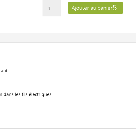
quantité
Ajouter au panier
de
e
robur
Détecteur
de
tension
sans
contact
361101
rant
n dans les fils électriques