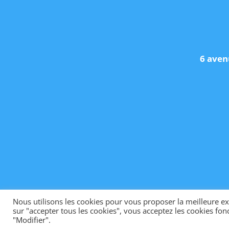
6 aven
Nous utilisons les cookies pour vous proposer la meilleure exp
sur "accepter tous les cookies", vous acceptez les cookies fonc
"Modifier".