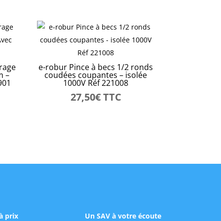
irage
e-robur Pince à becs 1/2 ronds
m –
coudées coupantes – isolée
901
1000V Réf 221008
27,50
€
TTC
à prix
Un SAV à votre écoute