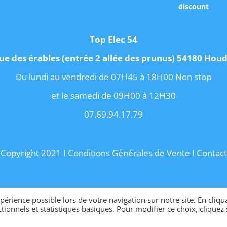
discount
Top Elec 54
ue des érables (entrée 2 allée des prunus) 54180 Ho
Du lundi au vendredi de 07H45 à 18H00 Non stop
et le samedi de 09H00 à 12H30
07.69.94.17.79
Copyright 2021 I
Conditions Générales de Vente
I
Contact
Site internet créé par OhMyConcept.fr
érience possible lors de votre navigation sur notre site. En cliqu
tionnels et statistiques basiques. Pour modifier ce choix, cliquez 