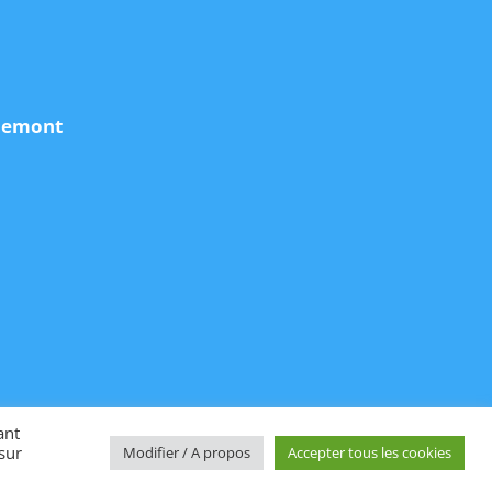
udemont
ant
sur
Modifier / A propos
Accepter tous les cookies