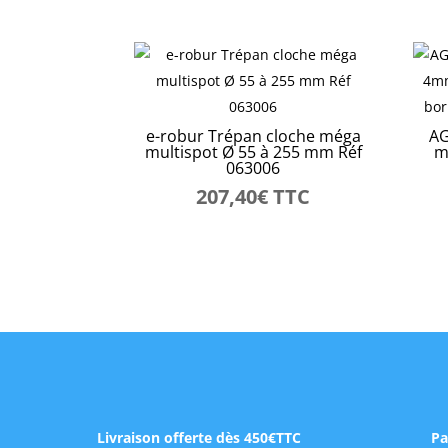
e-robur Trépan cloche méga
AG
multispot Ø 55 à 255 mm Réf
m
063006
207,40
€
TTC
Livraison offerte dès 450€TTC
Pa