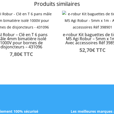
Produits similaires
I Robur – Clé en T 6 pans
e-robur Kit baguettes de t
âle 4mm bimatière isolé
M5 Agi Robur – 5mm x 1
1000V pour bornes de
Avec accessoires Réf 398
disjoncteurs – 431096
52,70
€
TTC
7,80
€
TTC
iement 100% sécurisé
Les meilleures marques 