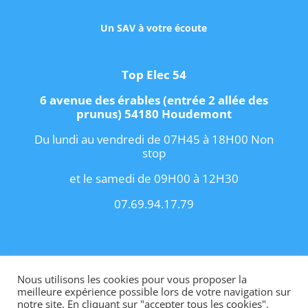
Un SAV à votre écoute
Top Elec 54
6 avenue des érables (entrée 2 allée des
prunus) 54180 Houdemont
Du lundi au vendredi de 07H45 à 18H00 Non
stop
et le samedi de 09H00 à 12H30
07.69.94.17.79
Copyright 2021 I
Conditions Générales de
Vente
I
Contact
Nous utilisons les cookies pour vous proposer la
meilleure expérience possible lors de votre navigation sur
notre site. En cliquant sur "accepter tous les cookies",