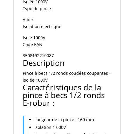
isolée 1000V
isolée
Type de pince
1000V
Réf
A bec
221008
Isolation électrique
Isolé 1000V
Code EAN
3508192210087
Description
Pince à becs 1/2 ronds coudées coupantes -
isolée 1000V
Caractéristiques de la
pince à becs 1/2 ronds
E-robur :
Longeur de la pince : 160 mm
Isolation 1 000V