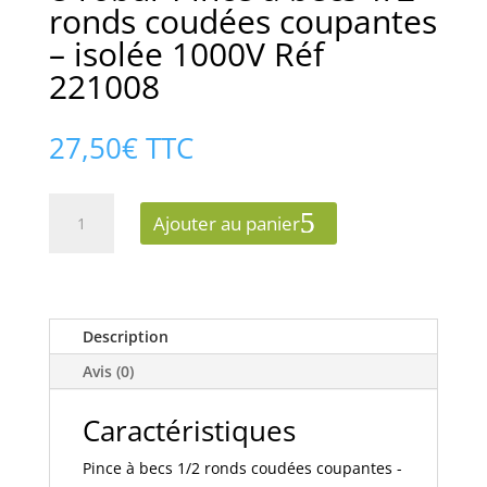
ronds coudées coupantes
– isolée 1000V Réf
221008
27,50
€
TTC
quantité
Ajouter au panier
de
e-
robur
Pince
à
Description
becs
Avis (0)
1/2
ronds
Caractéristiques
coudées
coupantes
Pince à becs 1/2 ronds coudées coupantes -
-