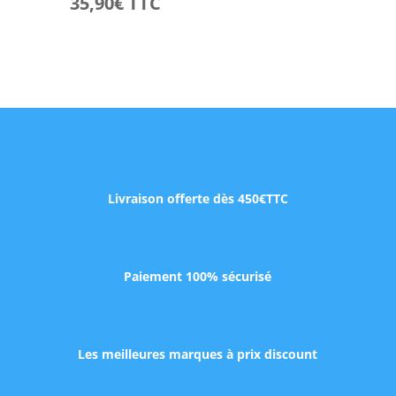
35,90
€
TTC
Livraison offerte dès 450€TTC
Paiement 100% sécurisé
Les meilleures marques à prix discount