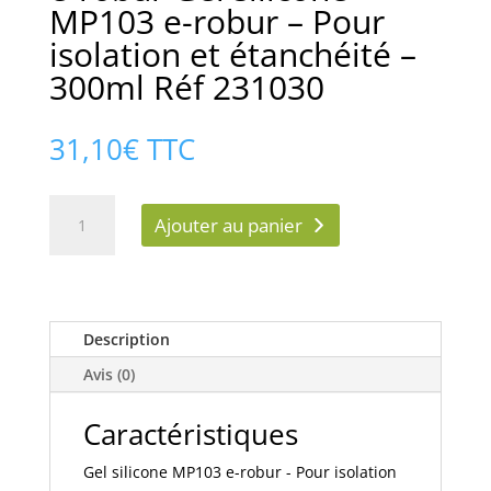
MP103 e-robur – Pour
isolation et étanchéité –
300ml Réf 231030
31,10
€
TTC
quantité
Ajouter au panier
de
e-
robur
Gel
silicone
Description
MP103
Avis (0)
e-
robur
Caractéristiques
-
Pour
Gel silicone MP103 e-robur - Pour isolation
isolation