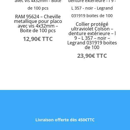
RAM 95624 – Cheville
metallique pour placo
Collier protégé
avec vis 4x32mm –
ultraviolet Colson –
Boite de 100 pcs
denture extérieure – l
12,90
€
TTC
9 – L 357 – noir –
Legrand 031919 boites
de 100
23,90
€
TTC
Livraison offerte dès 450€TTC