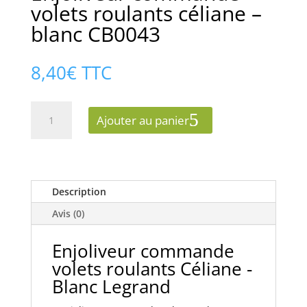
volets roulants céliane –
blanc CB0043
8,40
€
TTC
quantité
Ajouter au panier
de
Enjoliveur
commande
volets
roulants
Description
céliane
Avis (0)
-
blanc
Enjoliveur commande
CB0043
volets roulants Céliane -
Blanc Legrand