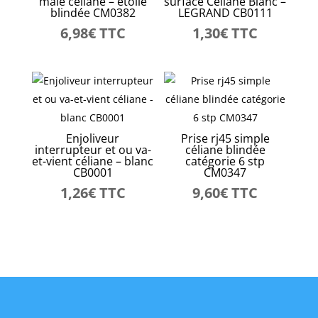
mâle céliane – étoile
surface Céliane Blanc –
blindée CM0382
LEGRAND CB0111
6,98
€
TTC
1,30
€
TTC
Enjoliveur
Prise rj45 simple
interrupteur et ou va-
céliane blindée
et-vient céliane – blanc
catégorie 6 stp
CB0001
CM0347
1,26
€
TTC
9,60
€
TTC