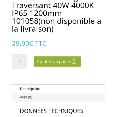
Traversant 40W 4000K
IP65 1200mm
101058(non disponible a
la livraison)
29,90
€
TTC
quantité
Ajouter au panier
de
Étanche
LED
Intégrées
Traversant
Description
40W
Avis (0)
4000K
IP65
DONNÉES TECHNIQUES
1200mm