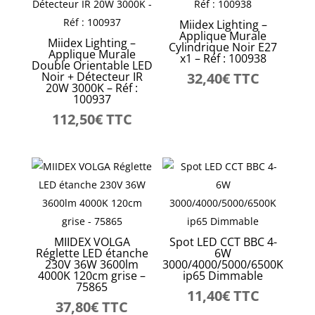
Miidex Lighting –
Applique Murale
Miidex Lighting –
Cylindrique Noir E27
Applique Murale
x1 – Réf : 100938
Double Orientable LED
Noir + Détecteur IR
32,40
€
TTC
20W 3000K – Réf :
100937
112,50
€
TTC
MIIDEX VOLGA
Spot LED CCT BBC 4-
Réglette LED étanche
6W
230V 36W 3600lm
3000/4000/5000/6500K
4000K 120cm grise –
ip65 Dimmable
75865
11,40
€
TTC
37,80
€
TTC