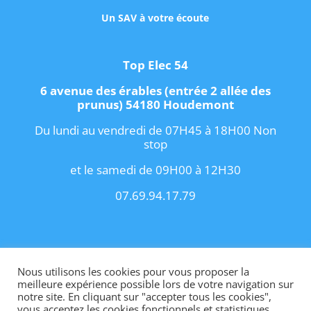
Un SAV à votre écoute
Top Elec 54
6 avenue des érables (entrée 2 allée des
prunus) 54180 Houdemont
Du lundi au vendredi de 07H45 à 18H00 Non
stop
et le samedi de 09H00 à 12H30
07.69.94.17.79
Copyright 2021 I
Conditions Générales de
Vente
I
Contact
Nous utilisons les cookies pour vous proposer la
meilleure expérience possible lors de votre navigation sur
notre site. En cliquant sur "accepter tous les cookies",
vous acceptez les cookies fonctionnels et statistiques