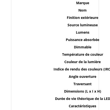
101058(non
Marque
disponible
Nom
a
la
Finition extérieure
livraison)
Source lumineuse
Lumens
Puissance absorbée
Dimmable
Température de couleur
Couleur de la lumière
Indice de rendu des couleurs (IRC
Angle ouverture
Traversant
Dimensions (L x I x H)
Durée de vie théorique de la LE
Caractéristiques