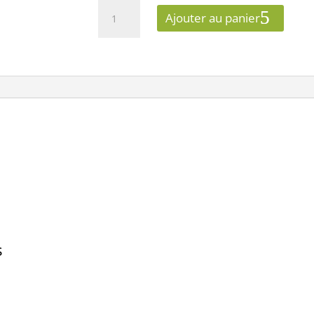
quantité
Ajouter au panier
de
EUROHM
60229
-
PRISE
CHARGEUR
DOUBLE
USB,
5V,
BLANC,
SQUARE
s