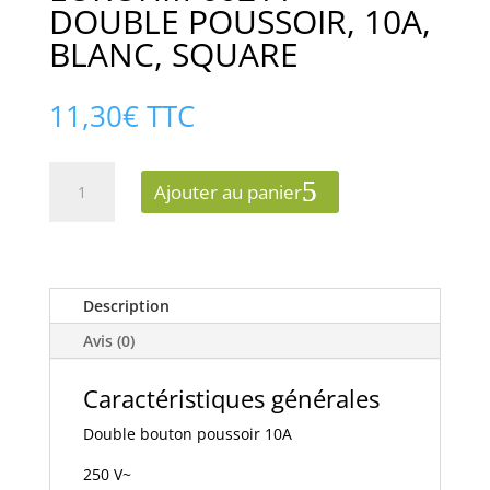
DOUBLE POUSSOIR, 10A,
BLANC, SQUARE
11,30
€
TTC
quantité
Ajouter au panier
de
EUROHM
60211
-
DOUBLE
Description
POUSSOIR,
Avis (0)
10A,
BLANC,
Caractéristiques générales
SQUARE
Double bouton poussoir 10A
250 V~