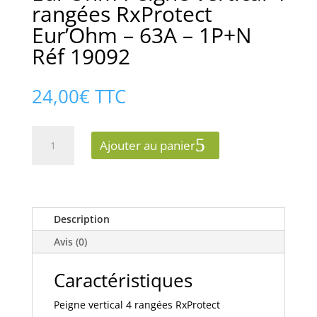
rangées RxProtect
Eur’Ohm – 63A – 1P+N
Réf 19092
24,00
€
TTC
quantité
Ajouter au panier
de
Eur'Ohm
Peigne
vertical
4
Description
rangées
Avis (0)
RxProtect
Eur'Ohm
Caractéristiques
-
63A
Peigne vertical 4 rangées RxProtect
-