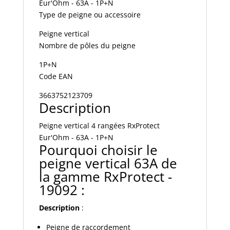
Eur'Ohm - 63A - 1P+N
1P+N
Type de peigne ou accessoire
Réf
19092
Peigne vertical
Nombre de pôles du peigne
1P+N
Code EAN
3663752123709
Description
Peigne vertical 4 rangées RxProtect
Eur'Ohm - 63A - 1P+N
Pourquoi choisir le
peigne vertical 63A de
la gamme RxProtect -
19092 :
Description
:
Peigne de raccordement