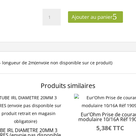
quantité
Ajouter au panier
de
goulotte
appareillable
-
80X54
-
BLANCHE
- longueur de 2m(envoie non disponible sur ce produit)
-
longueur
de
Produits similaires
2m(envoie
non
disponible
sur
Eur’Ohm Prise de coura
ce
modulaire 10/16A Réf 19
produit)
5,38
€
TTC
BE IRL DIAMETRE 20MM 3
RES (envoie pas disponible