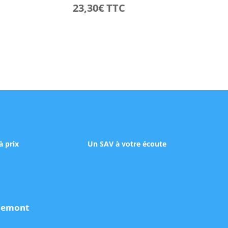
23,30
€
TTC
à prix
Un SAV à votre écoute
udemont