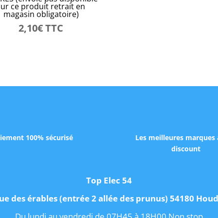
sur ce produit retrait en
magasin obligatoire)
2,10
€
TTC
iement 100% sécurisé
Les meilleures marques 
discount
Top Elec 54
ue des érables (entrée 2 allée des prunus) 54180 Ho
Du lundi au vendredi de 07H45 à 18H00 Non stop