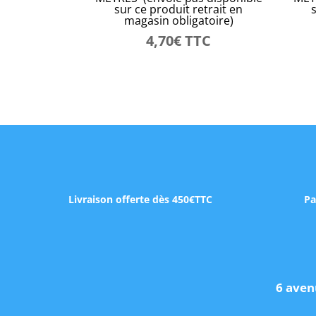
sur ce produit retrait en
magasin obligatoire)
4,70
€
TTC
Livraison offerte dès 450€TTC
Pa
6 aven