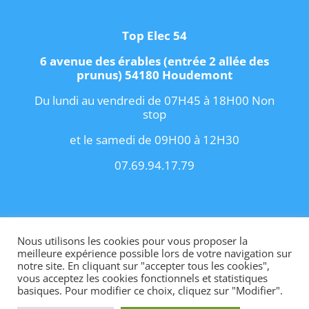
Top Elec 54
6 avenue des érables (entrée 2 allée des
prunus) 54180 Houdemont
Du lundi au vendredi de 07H45 à 18H00 Non
stop
et le samedi de 09H00 à 12H30
07.69.94.17.79
Copyright 2021 I
Conditions Générales de
Vente
I
Contact
Nous utilisons les cookies pour vous proposer la
meilleure expérience possible lors de votre navigation sur
notre site. En cliquant sur "accepter tous les cookies",
vous acceptez les cookies fonctionnels et statistiques
basiques. Pour modifier ce choix, cliquez sur "Modifier".
Site internet créé par OhMyConcept.fr