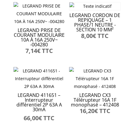
LEGRAND CORDON DE
REPIQUAGE – 1
PHASE/1 NEUTRE -
SECTION 10 MM²
LEGRAND PRISE DE
COURANT MODULAIRE
8,00
€
TTC
10A À 16A 250V~
-004280
7,14
€
TTC
LEGRAND 411651 –
LEGRAND CX3
Interrupteur
Télérupteur 16A 1F
différentiel 2P 63A A
monophasé – 412408
30mA
16,20
€
TTC
66,00
€
TTC