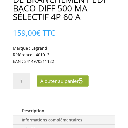
BACO DIFF 500 MA
SÉLECTIF 4P 60 A
159,00
€
TTC
Marque : Legrand
Référence : 401013
EAN : 3414970311122
quantité
Ajouter au panier
de
LEGRAND
DISJONCTEUR
DE
BRANCHEMENT
Description
EDF
Informations complémentaires
BACO