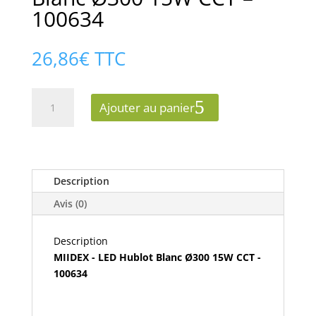
100634
26,86
€
TTC
quantité
Ajouter au panier
de
MIIDEX
-
LED
Hublot
Description
Blanc
Avis (0)
Ø300
15W
Description
CCT
MIIDEX - LED Hublot Blanc Ø300 15W CCT -
-
100634
100634