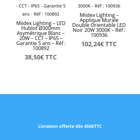
Miidex Lighting –
Applique Murale
Miidex Lighting – LED
Double Orientable LED
Hublot Ø300mm
Noir 20W 3000K – Réf :
Asymétrique Blanc –
100936
20W – CCT – IP65 –
Garantie 5 ans – Réf :
102,24
€
TTC
100892
38,50
€
TTC
Livraison offerte dès 450€TTC