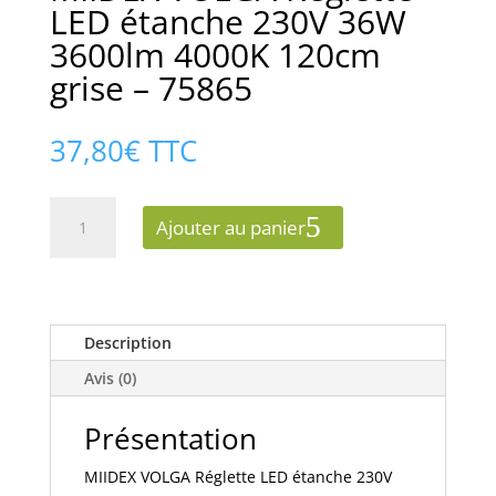
LED étanche 230V 36W
3600lm 4000K 120cm
grise – 75865
37,80
€
TTC
quantité
Ajouter au panier
de
MIIDEX
VOLGA
Réglette
LED
Description
étanche
Avis (0)
230V
36W
Présentation
3600lm
4000K
MIIDEX VOLGA Réglette LED étanche 230V
120cm