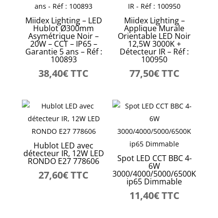
Miidex Lighting – LED
Miidex Lighting –
Hublot Ø300mm
Applique Murale
Asymétrique Noir –
Orientable LED Noir
20W – CCT – IP65 –
12,5W 3000K +
Garantie 5 ans – Réf :
Détecteur IR – Réf :
100893
100950
38,40
€
TTC
77,50
€
TTC
Hublot LED avec
détecteur IR, 12W LED
Spot LED CCT BBC 4-
RONDO E27 778606
6W
27,60
€
TTC
3000/4000/5000/6500K
ip65 Dimmable
11,40
€
TTC