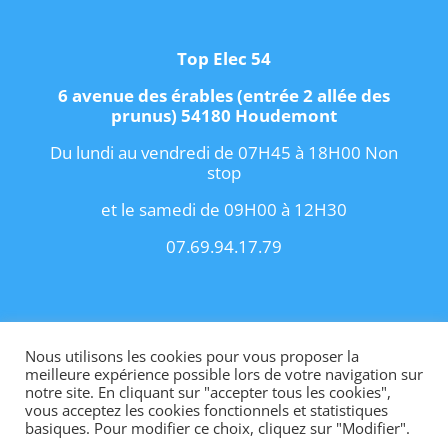
Top Elec 54
6 avenue des érables (entrée 2 allée des
prunus) 54180 Houdemont
Du lundi au vendredi de 07H45 à 18H00 Non
stop
et le samedi de 09H00 à 12H30
07.69.94.17.79
Copyright 2021 I
Conditions Générales de
Vente
I
Contact
Nous utilisons les cookies pour vous proposer la
meilleure expérience possible lors de votre navigation sur
notre site. En cliquant sur "accepter tous les cookies",
vous acceptez les cookies fonctionnels et statistiques
basiques. Pour modifier ce choix, cliquez sur "Modifier".
Site internet créé par OhMyConcept.fr