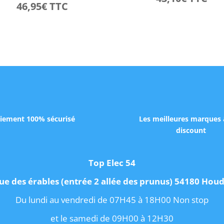
46,95
€
TTC
iement 100% sécurisé
Les meilleures marques 
discount
Top Elec 54
ue des érables (entrée 2 allée des prunus) 54180 Ho
Du lundi au vendredi de 07H45 à 18H00 Non stop
et le samedi de 09H00 à 12H30