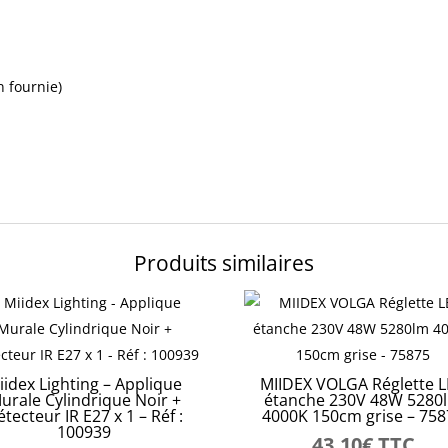
 fournie)
Produits similaires
iidex Lighting – Applique
MIIDEX VOLGA Réglette 
urale Cylindrique Noir +
étanche 230V 48W 5280
tecteur IR E27 x 1 – Réf :
4000K 150cm grise – 75
100939
43,10
€
TTC