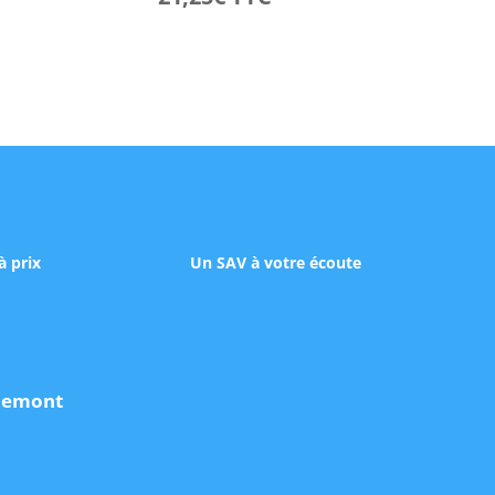
à prix
Un SAV à votre écoute
udemont