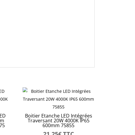
LED
Boitier Etanche LED Intégrées
lm
Traversant 20W 4000K IP65
875
600mm 75855
21,25
€
TTC