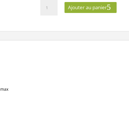
quantité
Ajouter au panier
de
Miidex
Lighting
-
Applique
Murale
Cylindrique
Noir
GU10
x1
-
Réf
:
D max
100942