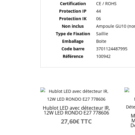
Certification
CE / ROHS
Protection IP
44
Protection IK
06
Non inclus
Ampoule GU10 (non
Type de Fixation
Saillie
Emballage
Boite
Code barre
3701124487995
Référence
100942
Hublot LED avec détecteur IR,
12W LED RONDO E27 778606
M
27,60
€
TTC
M
Dé