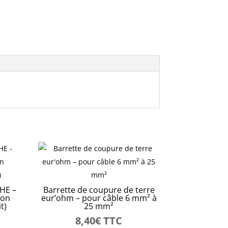
HE –
Barrette de coupure de terre
non
eur’ohm – pour câble 6 mm² à
t)
25 mm²
8,40
€
TTC