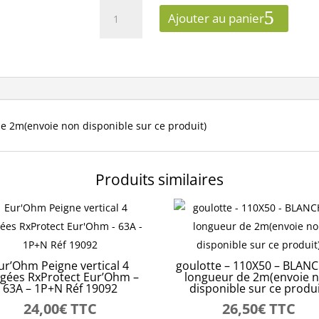
quantité
Ajouter au panier
de
MOULURE
-
50X20
-
BLANCHE
-
 2m(envoie non disponible sur ce produit)
longueur
de
2m(envoie
Produits similaires
non
disponible
sur
ce
produit)
ur’Ohm Peigne vertical 4
goulotte – 110X50 – BLANC
gées RxProtect Eur’Ohm –
longueur de 2m(envoie 
63A – 1P+N Réf 19092
disponible sur ce produi
24,00
€
TTC
26,50
€
TTC