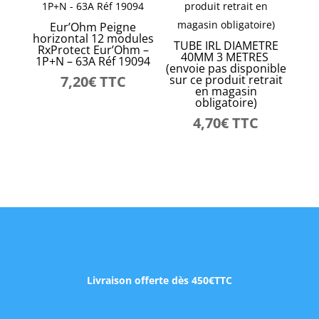
Eur’Ohm Peigne
horizontal 12 modules
TUBE IRL DIAMETRE
RxProtect Eur’Ohm –
40MM 3 METRES
1P+N – 63A Réf 19094
(envoie pas disponible
7,20
€
TTC
sur ce produit retrait
en magasin
obligatoire)
4,70
€
TTC
Livraison offerte dès 450€TTC