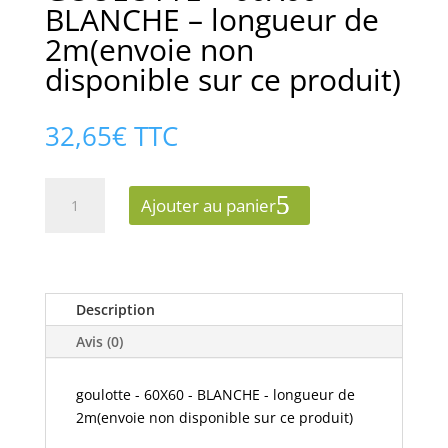
BLANCHE – longueur de
2m(envoie non
disponible sur ce produit)
32,65
€
TTC
quantité
Ajouter au panier
de
GOULOTTE
-
60X60
-
Description
BLANCHE
Avis (0)
-
longueur
goulotte - 60X60 - BLANCHE - longueur de
de
2m(envoie non disponible sur ce produit)
2m(envoie
non