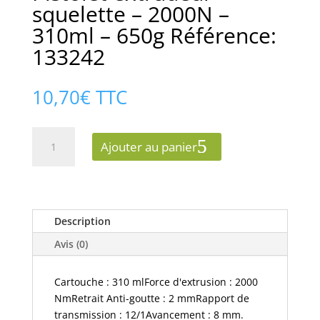
squelette – 2000N –
310ml – 650g Référence:
133242
10,70
€
TTC
quantité
Ajouter au panier
de
Pistolet
extrudeur
squelette
-
Description
2000N
Avis (0)
-
310ml
Cartouche : 310 mlForce d'extrusion : 2000
-
NmRetrait Anti-goutte : 2 mmRapport de
650g
transmission : 12/1Avancement : 8 mm.
Référence: