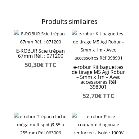
133242
Produits similaires
E-ROBUR Scie trépan
67mm Réf. : 071200
50,30
€
TTC
e-robur Kit baguettes
de tirage M5 Agi Robur
– 5mm x 1m – Avec
accessoires Réf
398901
52,70
€
TTC