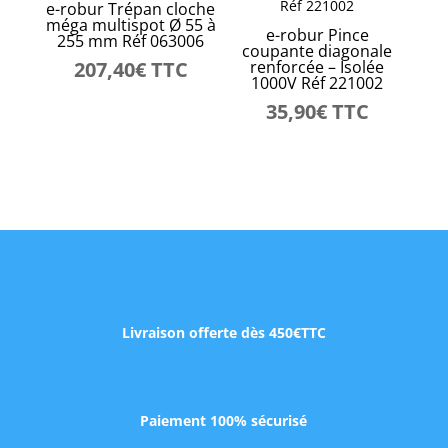
e-robur Trépan cloche
méga multispot Ø 55 à
e-robur Pince
255 mm Réf 063006
coupante diagonale
207,40
€
TTC
renforcée – Isolée
1000V Réf 221002
35,90
€
TTC
Livraison offerte dès 450€TTC
Paiement 100% sécurisé