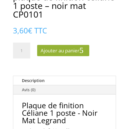
1 poste – noir mat
CP0101
3,60
€
TTC
quantité
Ajouter au panier
de
plaque
de
finition
céliane
Description
1
Avis (0)
poste
-
Plaque de finition
noir
Céliane 1 poste - Noir
mat
Mat Legrand
CP0101