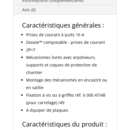
Informations complémentaires
2p+t
à
Avis (0)
puits
16a
Caractéristiques générales :
finition
Prises de courant à puits 16 A
blanc
Dooxie™ composable - prises de courant
600337
2P+T
Mécanismes livrés avec enjoliveurs,
supports et coques de protection de
chantier
Montage des mécanismes en encastré ou
en saillie
Fixation à vis ou à griffes réf. 6 000 47/48
(pour carrelage) /49
A équiper de plaques
Caractéristiques du produit :