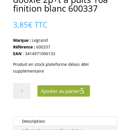
finition blanc 600337
3,85
€
TTC
Marque :
Legrand
Référence :
600337
EAN
: 3414971006133
Produit en stock plateforme délais 48H
supplémentaire
quantité
Ajouter au panier
de
Prise
de
courant
legrand
Description
dooxie